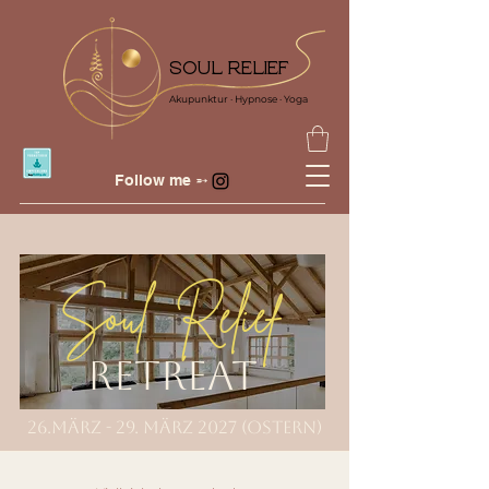
SOUL RELIEF
Akupunktur · Hypnose · Yoga
Follow me ➵
Soul Relief
Retreat
26.März - 29. März 2027 (Ostern)