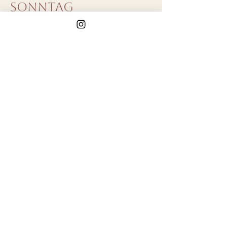
Sonntag
07:30 Uhr Yoga
09:00 Uhr Frühstück
10:45 Uhr Workshop Teil 3
11:45 Uhr Me-Time
13:15 Uhr Mittagessen
14:15 Uhr Me-Time
16:45 Uhr Hand-/Kopfstand
19:00 Uhr Abendessen
Montag
08:30 Uhr Yoga
10:30 Uhr Brunch
12:00 Uhr Closing Circle
13:00 Uhr Abreise
*Änderungen vorbehalten
Buchung