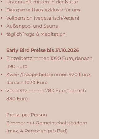
Unterkunft mitten in der Natur
Das ganze Haus exklusiv für uns
Vollpension (vegetarisch/vegan)
Außenpool und Sauna
täglich Yoga & Meditation
Early Bird Preise bis
31.10.2026
Einzelbettzimmer: 1090 Euro, danach
1190 Euro
Zwei- /Doppelbettzimmer: 920 Euro,
danach 1020 Euro
Vierbettzimmer: 780 Euro, danach
880 Euro
Preise pro Person
Zimmer mit Gemeinschaftsbädern
(max. 4 Personen pro Bad)