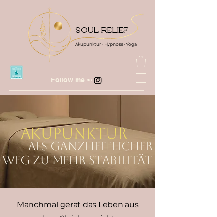
SOUL RELIEF
Akupunktur · Hypnose · Yoga
Follow me ➵
Akupunktur
als ganzheitlicher
Weg zu mehr Stabilität
Manchmal gerät das Leben aus