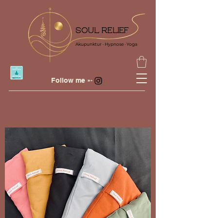
SOUL RELIEF
Akupunktur · Hypnose · Yoga
Follow me ➵