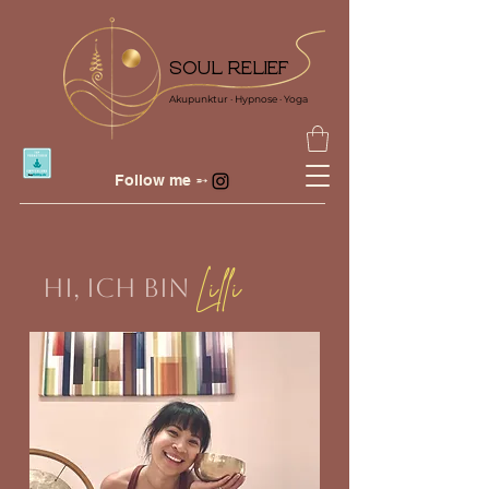
SOUL RELIEF
Akupunktur · Hypnose · Yoga
Follow me ➵
Lilli
HI, ICH BIN