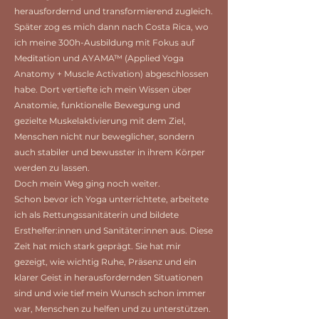
herausfordernd und transformierend zugleich.
Später zog es mich dann nach Costa Rica, wo
ich meine 300h-Ausbildung mit Fokus auf
Meditation und AYAMA™ (Applied Yoga
Anatomy + Muscle Activation) abgeschlossen
habe. Dort vertiefte ich mein Wissen über
Anatomie, funktionelle Bewegung und
gezielte Muskelaktivierung mit dem Ziel,
Menschen nicht nur beweglicher, sondern
auch stabiler und bewusster in ihrem Körper
werden zu lassen.
Doch mein Weg ging noch weiter.
Schon bevor ich Yoga unterrichtete, arbeitete
ich als Rettungssanitäterin und bildete
Ersthelfer:innen und Sanitäter:innen aus. Diese
Zeit hat mich stark geprägt. Sie hat mir
gezeigt, wie wichtig Ruhe, Präsenz und ein
klarer Geist in herausfordernden Situationen
sind und wie tief mein Wunsch schon immer
war, Menschen zu helfen und zu unterstützen.