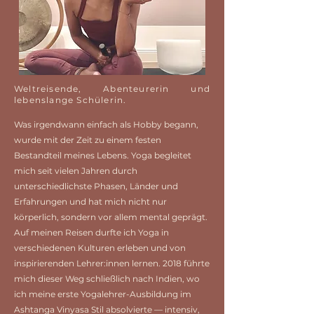
Weltreisende, Abenteurerin und
lebenslange Schülerin.
Was irgendwann einfach als Hobby begann,
wurde mit der Zeit zu einem festen
Bestandteil meines Lebens. Yoga begleitet
mich seit vielen Jahren durch
unterschiedlichste Phasen, Länder und
Erfahrungen und hat mich nicht nur
körperlich, sondern vor allem mental geprägt.
Auf meinen Reisen durfte ich Yoga in
verschiedenen Kulturen erleben und von
inspirierenden Lehrer:innen lernen. 2018 führte
mich dieser Weg schließlich nach Indien, wo
ich meine erste Yogalehrer-Ausbildung im
Ashtanga Vinyasa Stil absolvierte — intensiv,