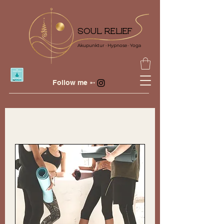
SOUL RELIEF
Akupunktur · Hypnose · Yoga
Follow me ➵