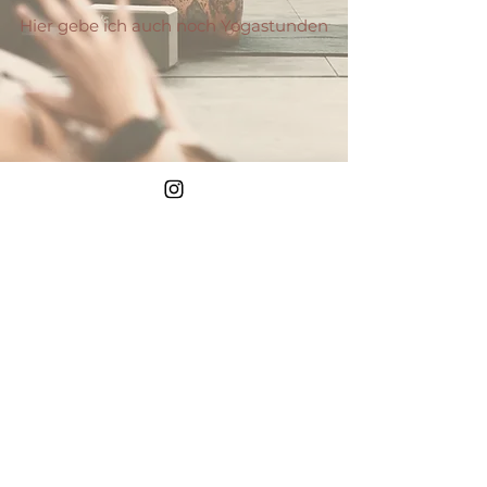
Hier gebe ich auch noch Yogastunden
Fitness First
Sendling
Vinyasa Yoga *-
**
Für Anfänger:innen sowie
Fortgeschrittene geeignet.